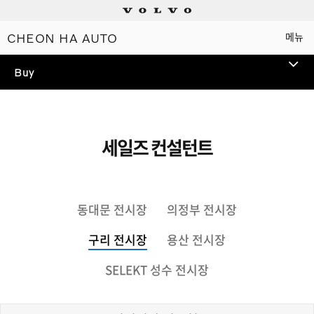
CHEON HA AUTO
메뉴
Electric
Buy
Plug-in hybrids
Mild hybrids
세일즈 컨설턴트
상담/시승신청
동대문 전시장
의정부 전시장
세일즈 컨설턴트
구리 전시장
용산 전시장
전시장 찾기
SELEKT 성수 전시장
인증 중고차