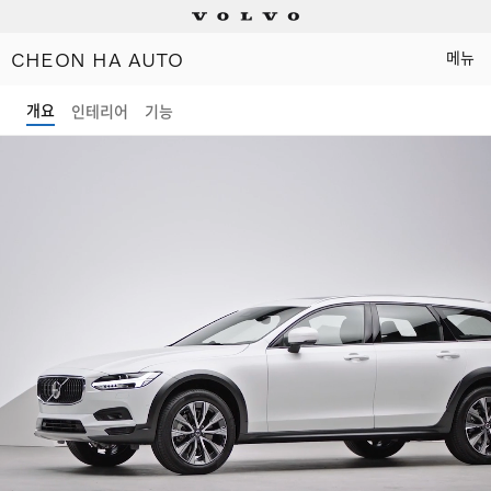
CHEON HA AUTO
메뉴
Electric
개요
인테리어
기능
Plug-in hybrids
Mild hybrids
상담/시승신청
세일즈 컨설턴트
전시장 찾기
인증 중고차