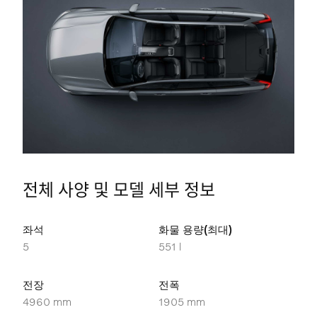
전체 사양 및 모델 세부 정보
좌석
화물 용량(최대)
5
551 l
전장
전폭
4960 mm
1905 mm