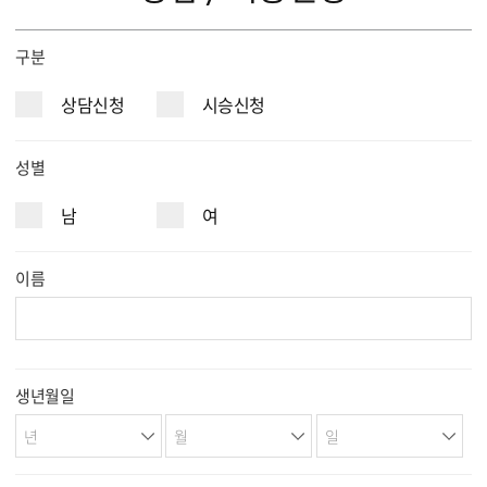
구분
상담신청
시승신청
성별
남
여
이름
생년월일