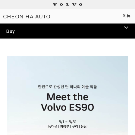
CHEON HA AUTO
메뉴
Electric
Buy
Plug-in hybrids
TEST DRIVE
Mild hybrids
볼보 전 모델 시승을 통해
스웨디시 프리미엄을 경험해
상담/시승신청
보세요.
세일즈 컨설턴트
전시장 찾기
인증 중고차