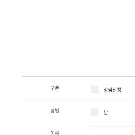
구분
상담신청
성별
남
이름