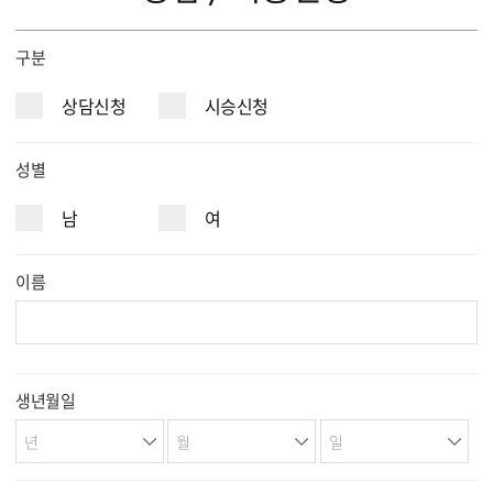
구분
상담신청
시승신청
성별
남
여
이름
생년월일