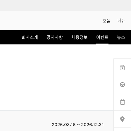
메뉴
모델
상담/시승신청
회사소개
공지사항
채용정보
이벤트
뉴스
세일즈 컨설턴트
전시장 찾기
인증 중고차
이벤트
서비스
CHEON HA AUTO
2026.03.16 ~ 2026.12.31